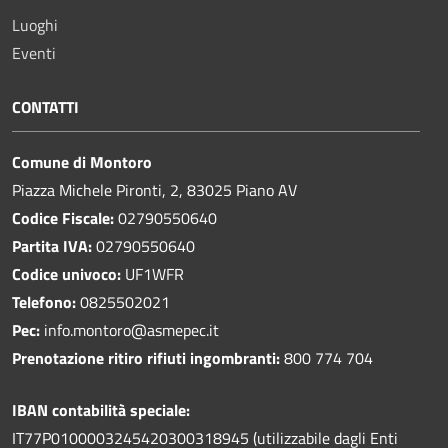
Luoghi
Eventi
CONTATTI
Comune di Montoro
Piazza Michele Pironti, 2, 83025 Piano AV
Codice Fiscale:
02790550640
Partita IVA:
02790550640
Codice univoco:
UF1WFR
Telefono:
0825502021
Pec:
info.montoro@asmepec.it
Prenotazione ritiro rifiuti ingombranti:
800 774 704
IBAN contabilità speciale:
IT77P0100003245420300318945 (utilizzabile dagli Enti