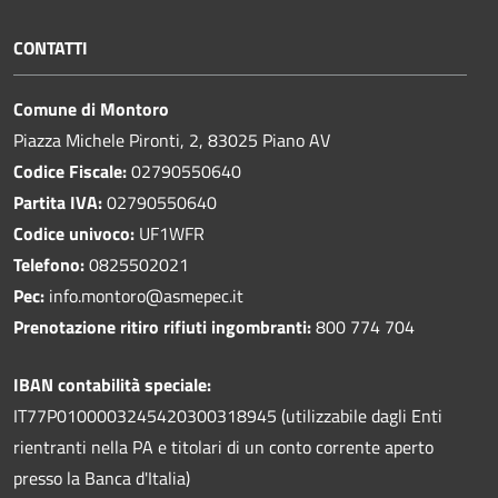
CONTATTI
Comune di Montoro
Piazza Michele Pironti, 2, 83025 Piano AV
Codice Fiscale:
02790550640
Partita IVA:
02790550640
Codice univoco:
UF1WFR
Telefono:
0825502021
Pec:
info.montoro@asmepec.it
Prenotazione ritiro rifiuti ingombranti:
800 774 704
IBAN contabilità speciale:
IT77P0100003245420300318945 (utilizzabile dagli Enti
rientranti nella PA e titolari di un conto corrente aperto
presso la Banca d'Italia)