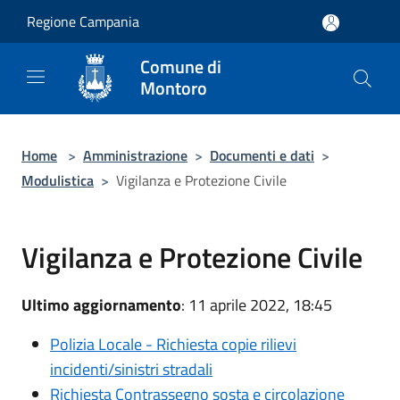
Salta al contenuto principale
Regione Campania
Comune di
Montoro
Home
>
Amministrazione
>
Documenti e dati
>
Modulistica
>
Vigilanza e Protezione Civile
Vigilanza e Protezione Civile
Ultimo aggiornamento
: 11 aprile 2022, 18:45
Polizia Locale - Richiesta copie rilievi
incidenti/sinistri stradali
Richiesta Contrassegno sosta e circolazione