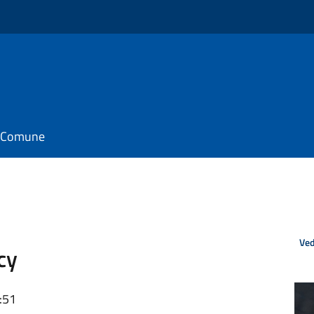
il Comune
Ved
cy
:51