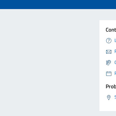
Cont
Prob