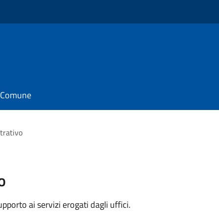
il Comune
trativo
o
orto ai servizi erogati dagli uffici.