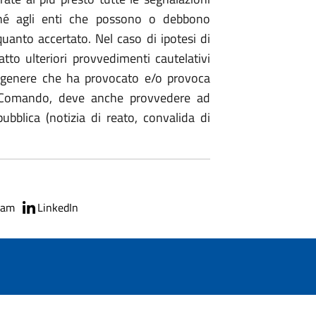
nché agli enti che possono o debbono
anto accertato. Nel caso di ipotesi di
tto ulteriori provvedimenti cautelativi
n genere che ha provocato e/o provoca
il Comando, deve anche provvedere ad
bblica (notizia di reato, convalida di
ram
LinkedIn