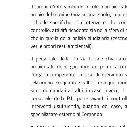
Il campo d’intervento della polizia ambiental
ampio del termine (aria, acqua, suolo, inqui
richiede specifiche competenze e che comp
controllo, attività ricadente sia nella sfera 
che in quella della polizia giudiziaria (essen
veri e propri reati ambientali).
Il personale della Polizia Locale chiamato
ambientale deve garantire un primo acce
l’organo competente: in caso di intervento so
relazionare su quanto svolto fino a quel mom
sono demandati ad altri; in caso, invece, di
personale della P.L. porta avanti i contro
interventi usufruendo, quando del caso, an
specializzato esterno al Comando.
È necessario, comunque, che vengano inoltra