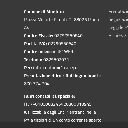
Prenotaz
Comune di Montoro
Segnalazi
Piazza Michele Pironti, 2, 83025 Piano
Leggi le 
AV
Richiesta 
Codice Fiscale:
02790550640
Partita IVA:
02790550640
Codice univoco:
UF1WFR
Telefono:
0825502021
Pec:
info.montoro@asmepec.it
Prenotazione ritiro rifiuti ingombranti:
800 774 704
IBAN contabilità speciale:
IT77P0100003245420300318945
(utilizzabile dagli Enti rientranti nella
PA e titolari di un conto corrente aperto
presso la Banca d'Italia)