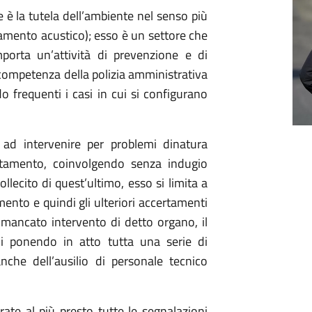
e è la tutela dell’ambiente nel senso più
namento acustico); esso è un settore che
orta un’attività di prevenzione e di
di competenza della polizia amministrativa
do frequenti i casi in cui si configurano
 ad intervenire per problemi dinatura
rtamento, coinvolgendo senza indugio
llecito di quest’ultimo, esso si limita a
ento e quindi gli ulteriori accertamenti
 mancato intervento di detto organo, il
lli ponendo in atto tutta una serie di
che dell’ausilio di personale tecnico
te al più presto tutte le segnalazioni