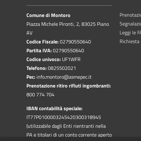
Prenotaz
Comune di Montoro
Segnalazi
Piazza Michele Pironti, 2, 83025 Piano
Leggi le 
AV
Richiesta 
Codice Fiscale:
02790550640
Partita IVA:
02790550640
Codice univoco:
UF1WFR
Telefono:
0825502021
Pec:
info.montoro@asmepec.it
Prenotazione ritiro rifiuti ingombranti:
800 774 704
IBAN contabilità speciale:
IT77P0100003245420300318945
(utilizzabile dagli Enti rientranti nella
PA e titolari di un conto corrente aperto