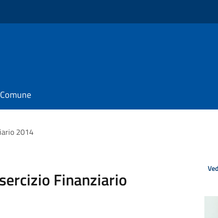
il Comune
iario 2014
Ved
sercizio Finanziario