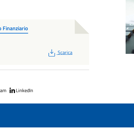
o Finanziario
PDF
Scarica
ram
LinkedIn