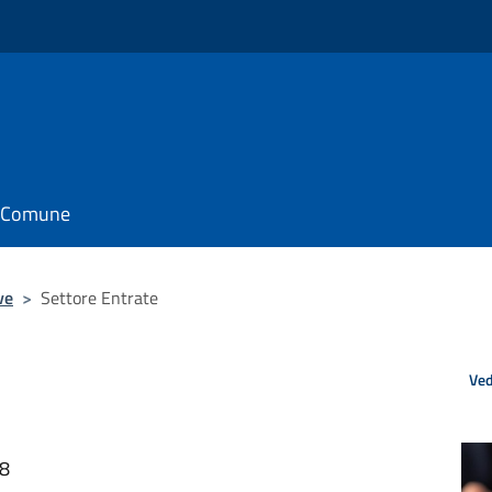
il Comune
ve
>
Settore Entrate
Ved
38