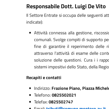
Responsabile Dott. Luigi De Vito
Il Settore Entrate si occupa delle seguenti 
indicate):
Attività connessa alla gestione, riscossi
comunali. Svolge compiti di supporto per l
fine di garantire il reperimento delle r
attraverso l'attività di esame delle cont
soluzione delle questioni. Cura i i rappo
sistemi impositivi dello Stato, della Regi
Recapiti e contatti
Indirizzo:
Frazione Piano, Piazza Michel
Telefono:
0825502021
Telefax:
0825502747
Email:
tributi@comune.montoro.av.it