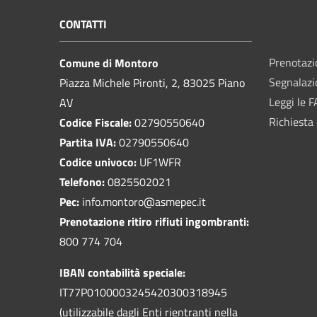
CONTATTI
Prenotaz
Comune di Montoro
Segnalazi
Piazza Michele Pironti, 2, 83025 Piano
Leggi le 
AV
Richiesta 
Codice Fiscale:
02790550640
Partita IVA:
02790550640
Codice univoco:
UF1WFR
Telefono:
0825502021
Pec:
info.montoro@asmepec.it
Prenotazione ritiro rifiuti ingombranti:
800 774 704
IBAN contabilità speciale:
IT77P0100003245420300318945
(utilizzabile dagli Enti rientranti nella