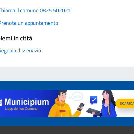
Chiama il comune 0825 502021
Prenota un appuntamento
lemi in città
Segnala disservizio