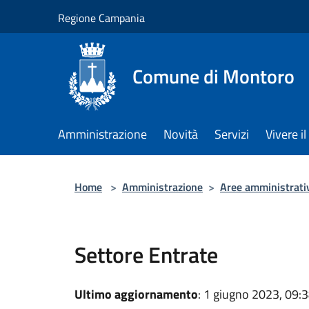
Salta al contenuto principale
Regione Campania
Comune di Montoro
Amministrazione
Novità
Servizi
Vivere 
Home
>
Amministrazione
>
Aree amministrati
Settore Entrate
Ultimo aggiornamento
: 1 giugno 2023, 09: