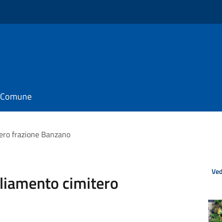
il Comune
ero frazione Banzano
Ved
liamento cimitero