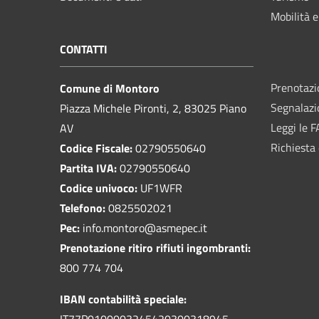
Mobilità e
CONTATTI
Prenotaz
Comune di Montoro
Segnalazi
Piazza Michele Pironti, 2, 83025 Piano
Leggi le 
AV
Richiesta 
Codice Fiscale:
02790550640
Partita IVA:
02790550640
Codice univoco:
UF1WFR
Telefono:
0825502021
Pec:
info.montoro@asmepec.it
Prenotazione ritiro rifiuti ingombranti:
800 774 704
IBAN contabilità speciale:
IT77P0100003245420300318945