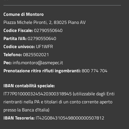
Comune di Montoro
Piazza Michele Pironti, 2, 83025 Piano AV
Codice Fiscale:
02790550640
Partita IVA:
02790550640
Codice univoco:
UF1WFR
Telefono:
0825502021
Pec:
info.montoro@asmepec.it
Prenotazione ritiro rifiuti ingombranti:
800 774 704
IBAN contabilità speciale:
IT77P0100003245420300318945 (utilizzabile dagli Enti
rientranti nella PA e titolari di un conto corrente aperto
presso la Banca d'Italia)
IBAN Tesoreria:
IT42G0843105498000000507812