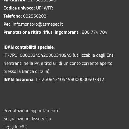
Codice univoco:
UF1WFR
Telefono:
0825502021
Pec:
info.montoro@asmepec.it
Prenotazione ritiro rifiuti ingombranti:
800 774 704
IBAN contabilità speciale:
IT77P0100003245420300318945 (utilizzabile dagli Enti
rientranti nella PA e titolari di un conto corrente aperto
presso la Banca d'Italia)
IBAN Tesoreria:
IT42G0843105498000000507812
Prenotazione appuntamento
Segnalazione disservizio
Leggi le FAQ