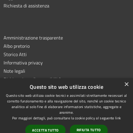
Richiesta di assistenza
Amministrazione trasparente
Albo pretorio
Storico Atti
Informativa privacy
Note legali
Dichiarazione di accessibilità
×
Questo sito web utilizza cookie
Questo sito web utilizza cookie tecnici e assimilati strettamente necessari al
corretto funzionamento e alla navigazione del sito, nonché un cookie tecnico
analitico al solo fine di elaborare informazioni statistiche, aggregate e
RSS
Copyright © 2026 • Comune di
anonime.
Accessibilità
Montoro • Powered by
Per maggiori dettagli, può consultare la cookie policy al seguente
link
Privacy
Municipium
Accesso
•
RIFIUTA TUTTO
ACCETTA TUTTO