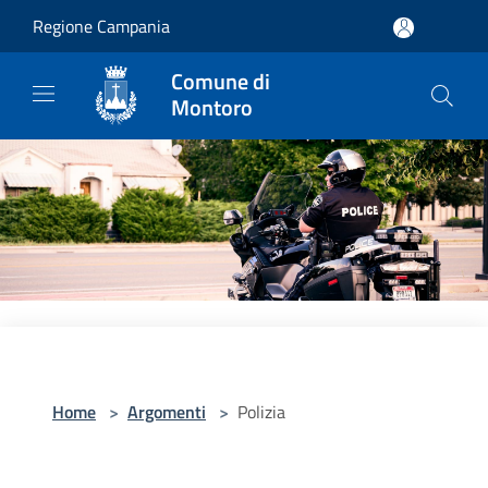
Salta al contenuto principale
Regione Campania
Comune di
Montoro
Home
>
Argomenti
>
Polizia