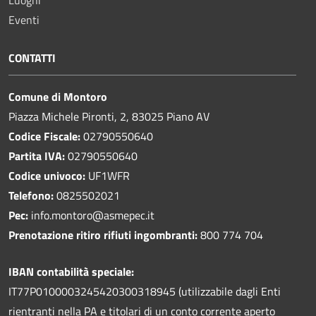
Luoghi
Eventi
CONTATTI
Comune di Montoro
Piazza Michele Pironti, 2, 83025 Piano AV
Codice Fiscale:
02790550640
Partita IVA:
02790550640
Codice univoco:
UF1WFR
Telefono:
0825502021
Pec:
info.montoro@asmepec.it
Prenotazione ritiro rifiuti ingombranti:
800 774 704
IBAN contabilità speciale:
IT77P0100003245420300318945 (utilizzabile dagli Enti
rientranti nella PA e titolari di un conto corrente aperto