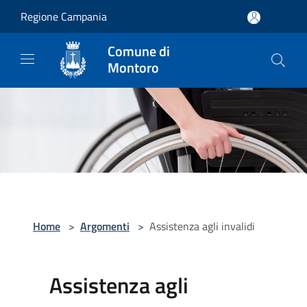
Salta al contenuto principale
Regione Campania
Comune di
Montoro
Home
>
Argomenti
>
Assistenza agli invalidi
Assistenza agli