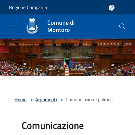
Salta al contenuto principale
Regione Campania
Comune di
Montoro
Home
>
Argomenti
>
Comunicazione politica
Comunicazione