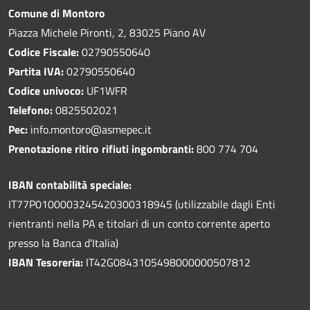
Comune di Montoro
Piazza Michele Pironti, 2, 83025 Piano AV
Codice Fiscale:
02790550640
Partita IVA:
02790550640
Codice univoco:
UF1WFR
Telefono:
0825502021
Pec:
info.montoro@asmepec.it
Prenotazione ritiro rifiuti ingombranti:
800 774 704
IBAN contabilità speciale:
IT77P0100003245420300318945 (utilizzabile dagli Enti
rientranti nella PA e titolari di un conto corrente aperto
presso la Banca d'Italia)
IBAN Tesoreria:
IT42G0843105498000000507812