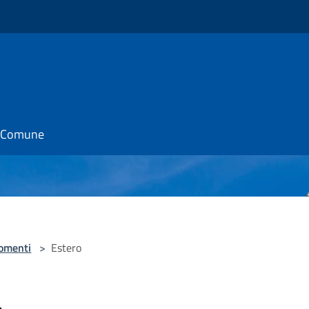
il Comune
omenti
>
Estero