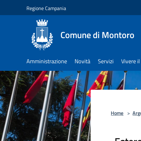
Salta al contenuto principale
Regione Campania
Comune di Montoro
Amministrazione
Novità
Servizi
Vivere 
Home
>
Arg