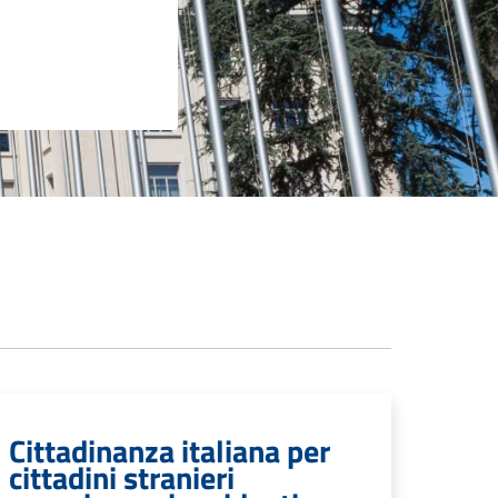
Cittadinanza italiana per
cittadini stranieri