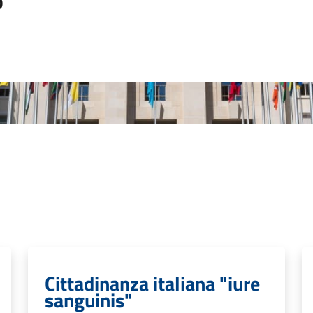
o
Cittadinanza italiana "iure
sanguinis"