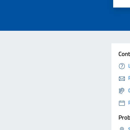
Cont
Prob