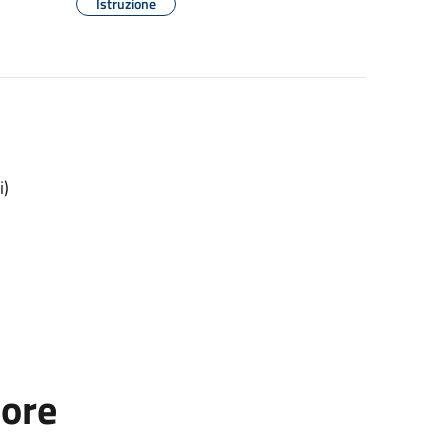
Istruzione
i)
tore