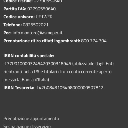
Codice Fiscale:
02790550640
Partita IVA:
02790550640
Codice univoco:
UF1WFR
Telefono:
0825502021
Pec:
info.montoro@asmepec.it
Prenotazione ritiro rifiuti ingombranti:
800 774 704
IBAN contabilità speciale:
IT77P0100003245420300318945 (utilizzabile dagli Enti
rientranti nella PA e titolari di un conto corrente aperto
presso la Banca d'Italia)
IBAN Tesoreria:
IT42G0843105498000000507812
Prenotazione appuntamento
Segnalazione disservizio