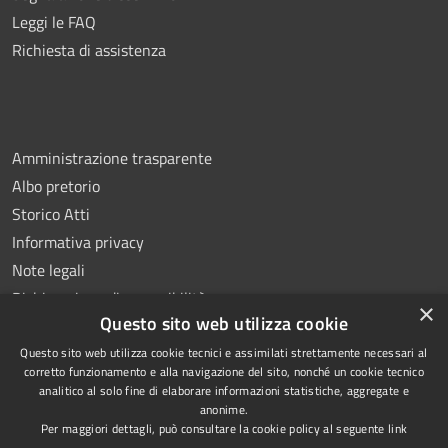
Leggi le FAQ
Richiesta di assistenza
Amministrazione trasparente
Albo pretorio
Storico Atti
Informativa privacy
Note legali
Dichiarazione di accessibilità
×
Questo sito web utilizza cookie
Questo sito web utilizza cookie tecnici e assimilati strettamente necessari al
corretto funzionamento e alla navigazione del sito, nonché un cookie tecnico
analitico al solo fine di elaborare informazioni statistiche, aggregate e
RSS
Copyright © 2026 • Comune di
anonime.
Accessibilità
Montoro • Powered by
Per maggiori dettagli, può consultare la cookie policy al seguente
link