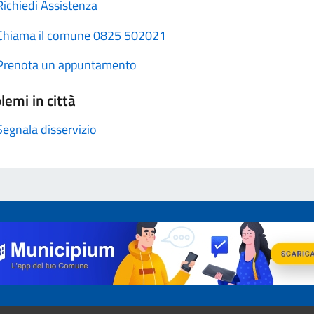
Richiedi Assistenza
Chiama il comune 0825 502021
Prenota un appuntamento
lemi in città
Segnala disservizio