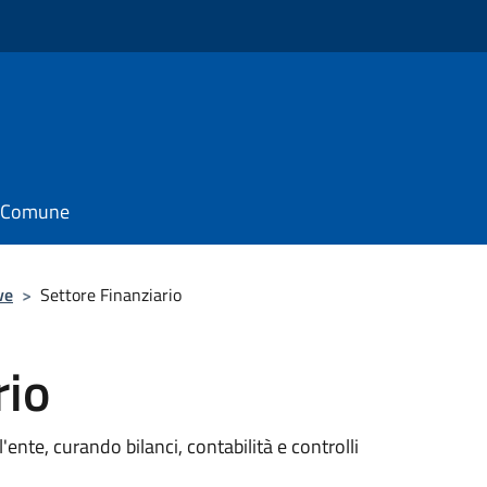
il Comune
ve
>
Settore Finanziario
rio
'ente, curando bilanci, contabilità e controlli