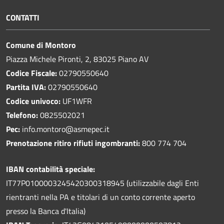
CONTATTI
Comune di Montoro
Piazza Michele Pironti, 2, 83025 Piano AV
Codice Fiscale:
02790550640
Partita IVA:
02790550640
Codice univoco:
UF1WFR
Telefono:
0825502021
Pec:
info.montoro@asmepec.it
Prenotazione ritiro rifiuti ingombranti:
800 774 704
IBAN contabilità speciale:
IT77P0100003245420300318945 (utilizzabile dagli Enti
rientranti nella PA e titolari di un conto corrente aperto
presso la Banca d'Italia)