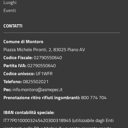
Luoghi
Eventi
CONTATTI
Comune di Montoro
Piazza Michele Pironti, 2, 83025 Piano AV
Codice Fiscale:
02790550640
Partita IVA:
02790550640
Codice univoco:
UF1WFR
Telefono:
0825502021
Pec:
info.montoro@asmepec.it
Prenotazione ritiro rifiuti ingombranti:
800 774 704
IBAN contabilità speciale:
IT77P0100003245420300318945 (utilizzabile dagli Enti