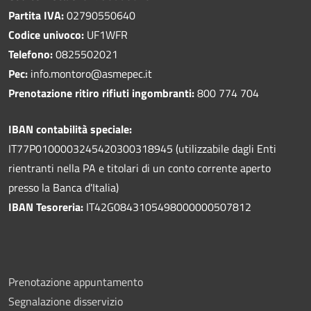
Partita IVA:
02790550640
Codice univoco:
UF1WFR
Telefono:
0825502021
Pec:
info.montoro@asmepec.it
Prenotazione ritiro rifiuti ingombranti:
800 774 704
IBAN contabilità speciale:
IT77P0100003245420300318945 (utilizzabile dagli Enti
rientranti nella PA e titolari di un conto corrente aperto
presso la Banca d'Italia)
IBAN Tesoreria:
IT42G0843105498000000507812
Prenotazione appuntamento
Segnalazione disservizio