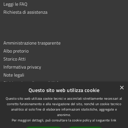
Leggi le FAQ
Richiesta di assistenza
Amministrazione trasparente
Albo pretorio
Storico Atti
Informativa privacy
Note legali
Dichiarazione di accessibilità
×
Questo sito web utilizza cookie
Questo sito web utilizza cookie tecnici e assimilati strettamente necessari al
corretto funzionamento e alla navigazione del sito, nonché un cookie tecnico
analitico al solo fine di elaborare informazioni statistiche, aggregate e
RSS
Copyright © 2026 • Comune di
anonime.
Accessibilità
Montoro • Powered by
Per maggiori dettagli, può consultare la cookie policy al seguente
link
Privacy
Municipium
Accesso
•