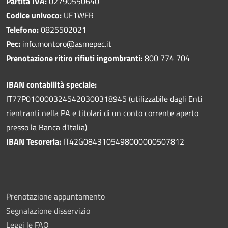
Partita IVA:
02790550640
Codice univoco:
UF1WFR
Telefono:
0825502021
Pec:
info.montoro@asmepec.it
Prenotazione ritiro rifiuti ingombranti:
800 774 704
IBAN contabilità speciale:
IT77P0100003245420300318945 (utilizzabile dagli Enti
rientranti nella PA e titolari di un conto corrente aperto
presso la Banca d'Italia)
IBAN Tesoreria:
IT42G0843105498000000507812
Prenotazione appuntamento
Segnalazione disservizio
Leggi le FAQ