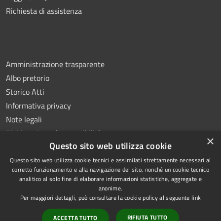
Richiesta di assistenza
Amministrazione trasparente
Albo pretorio
Storico Atti
Informativa privacy
Note legali
Dichiarazione di accessibilità
×
Questo sito web utilizza cookie
Questo sito web utilizza cookie tecnici e assimilati strettamente necessari al
corretto funzionamento e alla navigazione del sito, nonché un cookie tecnico
analitico al solo fine di elaborare informazioni statistiche, aggregate e
RSS
Copyright © 2026 • Comune di
anonime.
Accessibilità
Montoro • Powered by
Per maggiori dettagli, può consultare la cookie policy al seguente
link
Privacy
Municipium
Accesso
•
RIFIUTA TUTTO
ACCETTA TUTTO