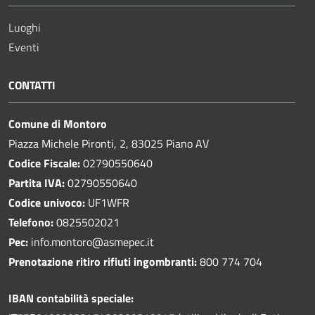
Luoghi
Eventi
CONTATTI
Comune di Montoro
Piazza Michele Pironti, 2, 83025 Piano AV
Codice Fiscale:
02790550640
Partita IVA:
02790550640
Codice univoco:
UF1WFR
Telefono:
0825502021
Pec:
info.montoro@asmepec.it
Prenotazione ritiro rifiuti ingombranti:
800 774 704
IBAN contabilità speciale: