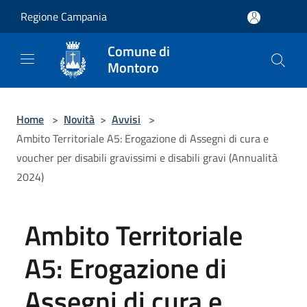
Salta al contenuto principale
Regione Campania
Comune di
Montoro
Home
>
Novità
>
Avvisi
>
Ambito Territoriale A5: Erogazione di Assegni di cura e
voucher per disabili gravissimi e disabili gravi (Annualità
2024)
Ambito Territoriale
A5: Erogazione di
Assegni di cura e