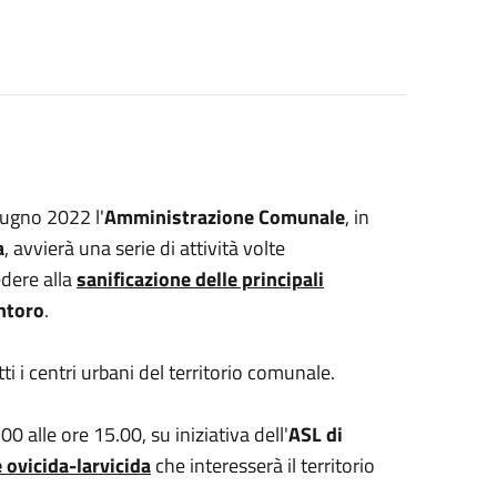
iugno 2022 l'
Amministrazione Comunale
, in
a
, avvierà una serie di attività volte
edere alla
sanificazione delle principali
ntoro
.
tti i centri urbani del territorio comunale.
00 alle ore 15.00, su iniziativa dell'
ASL di
 ovicida-larvicida
che interesserà il territorio