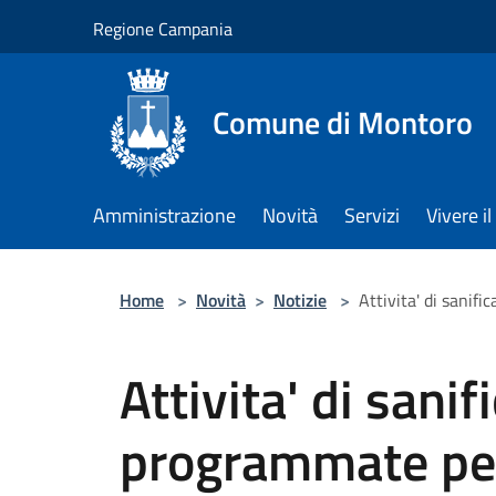
Salta al contenuto principale
Regione Campania
Comune di Montoro
Amministrazione
Novità
Servizi
Vivere 
Home
>
Novità
>
Notizie
>
Attivita' di sanif
Attivita' di sanif
programmate per 