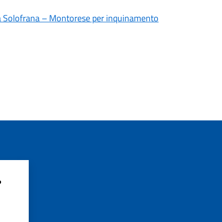
lda Solofrana – Montorese per inquinamento
?