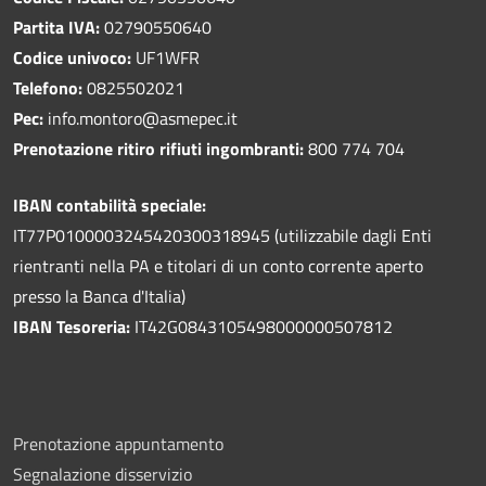
Partita IVA:
02790550640
Codice univoco:
UF1WFR
Telefono:
0825502021
Pec:
info.montoro@asmepec.it
Prenotazione ritiro rifiuti ingombranti:
800 774 704
IBAN contabilità speciale:
IT77P0100003245420300318945 (utilizzabile dagli Enti
rientranti nella PA e titolari di un conto corrente aperto
presso la Banca d'Italia)
IBAN Tesoreria:
IT42G0843105498000000507812
Prenotazione appuntamento
Segnalazione disservizio