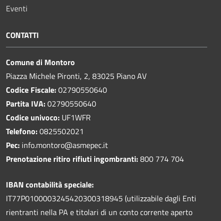
Eventi
CONTATTI
Comune di Montoro
Piazza Michele Pironti, 2, 83025 Piano AV
Codice Fiscale:
02790550640
Partita IVA:
02790550640
Codice univoco:
UF1WFR
Telefono:
0825502021
Pec:
info.montoro@asmepec.it
Prenotazione ritiro rifiuti ingombranti:
800 774 704
IBAN contabilità speciale:
IT77P0100003245420300318945 (utilizzabile dagli Enti
rientranti nella PA e titolari di un conto corrente aperto