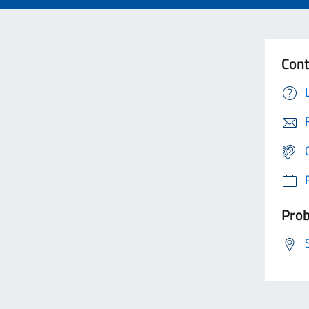
Cont
Prob