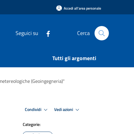
Accedi all'area personale
Seguici su
Cerca
Tutti gli argomenti
i metereologiche (Geoingegneria)"
Condividi
Vedi azioni
Categorie: