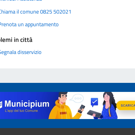
Chiama il comune 0825 502021
Prenota un appuntamento
lemi in città
Segnala disservizio