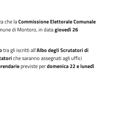
za che la
Commissione Elettorale Comunale
mune di Montoro, in data
giovedì 26
o
tra gli iscritti all’
Albo degli Scrutatori di
tatori
che saranno assegnati agli uffici
erendarie
previste per
domenica 22 e lunedì