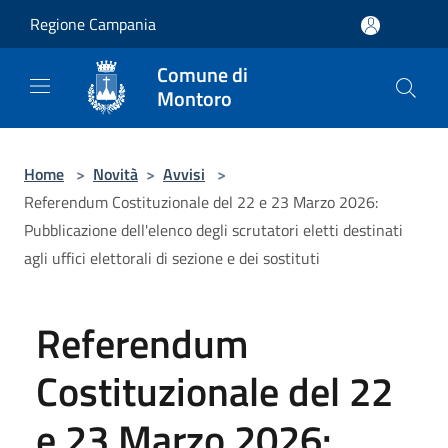
Salta al contenuto principale
Regione Campania
Comune di
Montoro
Home
>
Novità
>
Avvisi
>
Referendum Costituzionale del 22 e 23 Marzo 2026:
Pubblicazione dell'elenco degli scrutatori eletti destinati
agli uffici elettorali di sezione e dei sostituti
Referendum
Costituzionale del 22
e 23 Marzo 2026: