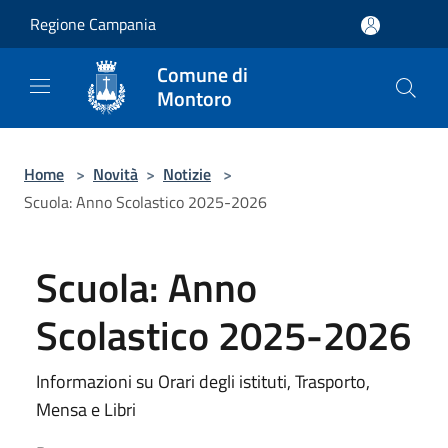
Salta al contenuto principale
Regione Campania
Comune di
Montoro
Home
>
Novità
>
Notizie
>
Scuola: Anno Scolastico 2025-2026
Scuola: Anno
Scolastico 2025-2026
Informazioni su Orari degli istituti, Trasporto,
Mensa e Libri