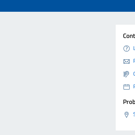
Cont
Prob