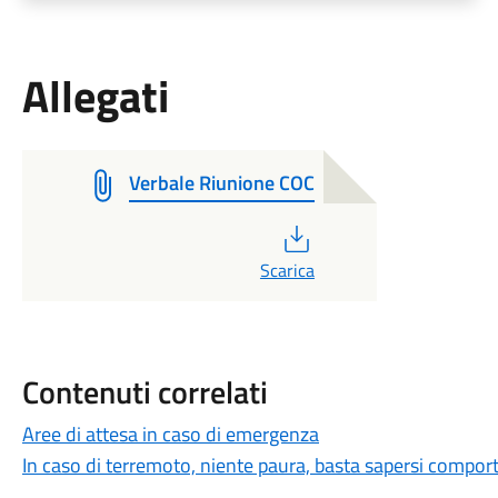
Allegati
Verbale Riunione COC
PDF
Scarica
Contenuti correlati
Aree di attesa in caso di emergenza
In caso di terremoto, niente paura, basta sapersi compo