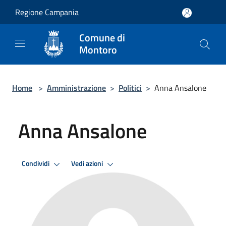
Salta al contenuto principale
Regione Campania
Comune di
Montoro
Home
>
Amministrazione
>
Politici
>
Anna Ansalone
Anna Ansalone
Condividi
Vedi azioni