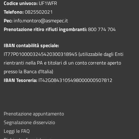
Codice univoco:
UF1WFR
Telefono:
0825502021
Pec:
info.montoro@asmepec.it
Prenotazione ritiro rifiuti ingombranti:
800 774 704
IBAN contabilità speciale:
IT77P0100003245420300318945 (utilizzabile dagli Enti
rientranti nella PA e titolari di un conto corrente aperto
presso la Banca d'Italia)
IBAN Tesoreria:
IT42G0843105498000000507812
Prenotazione appuntamento
Segnalazione disservizio
Leggi le FAQ