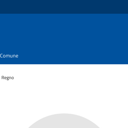
il Comune
l Regno