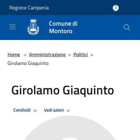
Salta al contenuto principale
Regione Campania
Comune di
Montoro
Home
>
Amministrazione
>
Politici
>
Girolamo Giaquinto
Girolamo Giaquinto
Condividi
Vedi azioni