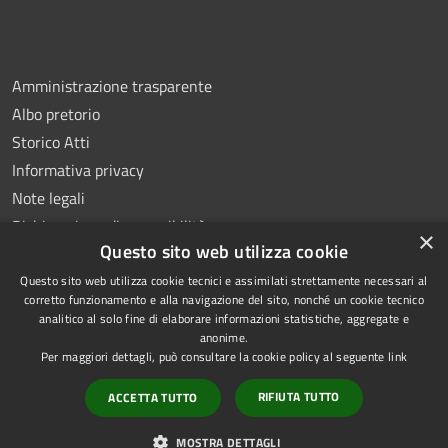
Amministrazione trasparente
Albo pretorio
Storico Atti
Informativa privacy
Note legali
Dichiarazione di accessibilità
×
Questo sito web utilizza cookie
Questo sito web utilizza cookie tecnici e assimilati strettamente necessari al
corretto funzionamento e alla navigazione del sito, nonché un cookie tecnico
analitico al solo fine di elaborare informazioni statistiche, aggregate e
RSS
Copyright © 2026 • Comune di
anonime.
Accessibilità
Montoro • Powered by
Per maggiori dettagli, può consultare la cookie policy al seguente
link
Privacy
Municipium
Accesso
•
RIFIUTA TUTTO
ACCETTA TUTTO
Cookie
redazione
Mappa del sito
MOSTRA DETTAGLI