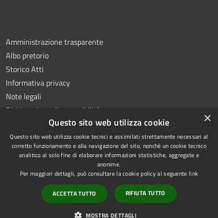
Amministrazione trasparente
Albo pretorio
Storico Atti
Informativa privacy
Note legali
Dichiarazione di accessibilità
×
Questo sito web utilizza cookie
Questo sito web utilizza cookie tecnici e assimilati strettamente necessari al
corretto funzionamento e alla navigazione del sito, nonché un cookie tecnico
analitico al solo fine di elaborare informazioni statistiche, aggregate e
RSS
Copyright © 2026 • Comune di
anonime.
Accessibilità
Montoro • Powered by
Per maggiori dettagli, può consultare la cookie policy al seguente
link
Privacy
Municipium
Accesso
•
RIFIUTA TUTTO
ACCETTA TUTTO
Cookie
redazione
Mappa del sito
MOSTRA DETTAGLI