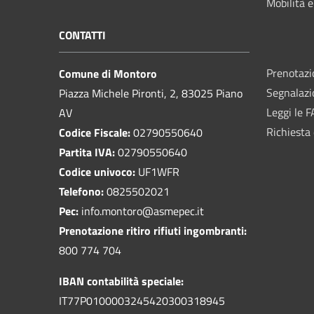
Mobilità e
CONTATTI
Prenotaz
Comune di Montoro
Segnalazi
Piazza Michele Pironti, 2, 83025 Piano
Leggi le 
AV
Richiesta 
Codice Fiscale:
02790550640
Partita IVA:
02790550640
Codice univoco:
UF1WFR
Telefono:
0825502021
Pec:
info.montoro@asmepec.it
Prenotazione ritiro rifiuti ingombranti:
800 774 704
IBAN contabilità speciale:
IT77P0100003245420300318945