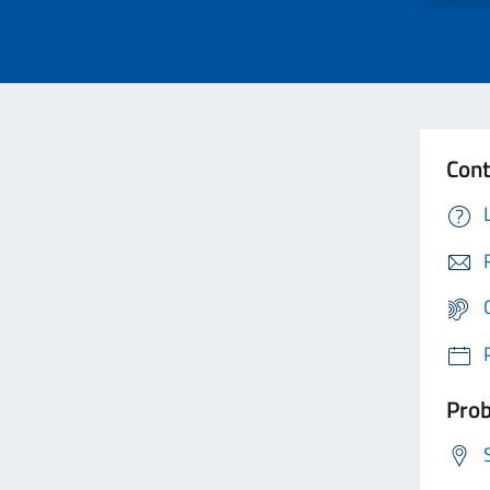
Cont
Prob