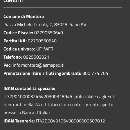
CONTATTI
Comune di Montoro
Piazza Michele Pironti, 2, 83025 Piano AV
Codice Fiscale:
02790550640
Partita IVA:
02790550640
Codice univoco:
UF1WFR
Telefono:
0825502021
Pec:
info.montoro@asmepec.it
Prenotazione ritiro rifiuti ingombranti:
800 774 704
IBAN contabilità speciale:
IT77P0100003245420300318945 (utilizzabile dagli Enti
rientranti nella PA e titolari di un conto corrente aperto
presso la Banca d'Italia)
IBAN Tesoreria:
IT42G0843105498000000507812