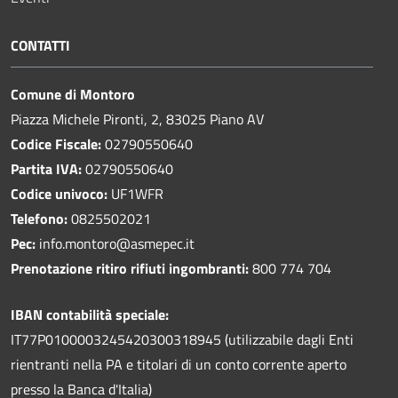
CONTATTI
Comune di Montoro
Piazza Michele Pironti, 2, 83025 Piano AV
Codice Fiscale:
02790550640
Partita IVA:
02790550640
Codice univoco:
UF1WFR
Telefono:
0825502021
Pec:
info.montoro@asmepec.it
Prenotazione ritiro rifiuti ingombranti:
800 774 704
IBAN contabilità speciale:
IT77P0100003245420300318945 (utilizzabile dagli Enti
rientranti nella PA e titolari di un conto corrente aperto
presso la Banca d'Italia)