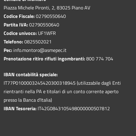
Piazza Michele Pironti, 2, 83025 Piano AV
Codice Fiscale:
02790550640
Partita IVA:
02790550640
Codice univoco:
UF1WFR
Telefono:
0825502021
Pec:
info.montoro@asmepec.it
Prenotazione ritiro rifiuti ingombranti:
800 774 704
IBAN contabilità speciale:
IT77P0100003245420300318945 (utilizzabile dagli Enti
rientranti nella PA e titolari di un conto corrente aperto
presso la Banca d'Italia)
IBAN Tesoreria:
IT42G0843105498000000507812