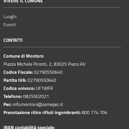
VIVERE IL COMUNE
Luoghi
Eventi
CONTATTI
Comune di Montoro
Piazza Michele Pironti, 2, 83025 Piano AV
Codice Fiscale:
02790550640
Partita IVA:
02790550640
Codice univoco:
UF1WFR
Telefono:
0825502021
Pec:
info.montoro@asmepec.it
Prenotazione ritiro rifiuti ingombranti:
800 774 704
IBAN contabilità speciale: