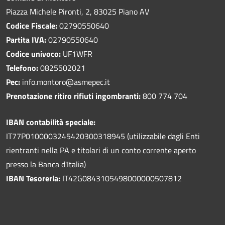
Piazza Michele Pironti, 2, 83025 Piano AV
Codice Fiscale:
02790550640
Partita IVA:
02790550640
Codice univoco:
UF1WFR
Telefono:
0825502021
Pec:
info.montoro@asmepec.it
Prenotazione ritiro rifiuti ingombranti:
800 774 704
IBAN contabilità speciale:
IT77P0100003245420300318945 (utilizzabile dagli Enti
rientranti nella PA e titolari di un conto corrente aperto
presso la Banca d'Italia)
IBAN Tesoreria:
IT42G0843105498000000507812