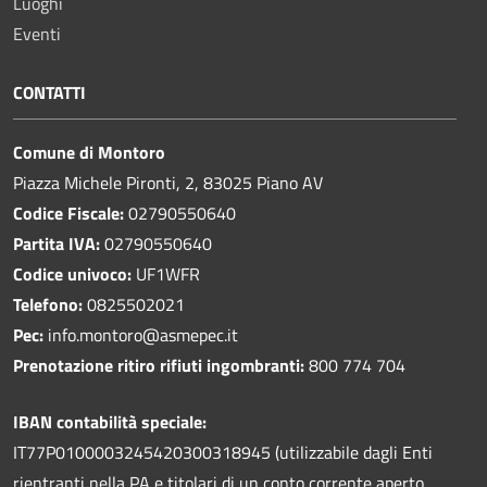
Luoghi
Eventi
CONTATTI
Comune di Montoro
Piazza Michele Pironti, 2, 83025 Piano AV
Codice Fiscale:
02790550640
Partita IVA:
02790550640
Codice univoco:
UF1WFR
Telefono:
0825502021
Pec:
info.montoro@asmepec.it
Prenotazione ritiro rifiuti ingombranti:
800 774 704
IBAN contabilità speciale:
IT77P0100003245420300318945 (utilizzabile dagli Enti
rientranti nella PA e titolari di un conto corrente aperto