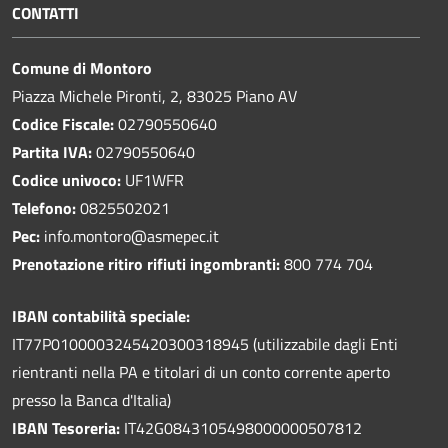
CONTATTI
Comune di Montoro
Piazza Michele Pironti, 2, 83025 Piano AV
Codice Fiscale:
02790550640
Partita IVA:
02790550640
Codice univoco:
UF1WFR
Telefono:
0825502021
Pec:
info.montoro@asmepec.it
Prenotazione ritiro rifiuti ingombranti:
800 774 704
IBAN contabilità speciale:
IT77P0100003245420300318945 (utilizzabile dagli Enti
rientranti nella PA e titolari di un conto corrente aperto
presso la Banca d'Italia)
IBAN Tesoreria:
IT42G0843105498000000507812