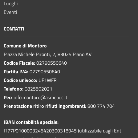
Luoghi
Eventi
CONTATTI
Comune di Montoro
Piazza Michele Pironti, 2, 83025 Piano AV
Codice Fiscale:
02790550640
Partita IVA:
02790550640
Codice univoco:
UF1WFR
Telefono:
0825502021
Pec:
info.montoro@asmepec.it
Prenotazione ritiro rifiuti ingombranti:
800 774 704
IBAN contabilità speciale:
IT77P0100003245420300318945 (utilizzabile dagli Enti