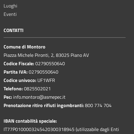
Luoghi
Eventi
CONTATTI
Comune di Montoro
Piazza Michele Pironti, 2, 83025 Piano AV
Codice Fiscale:
02790550640
Partita IVA:
02790550640
Codice univoco:
UF1WFR
Telefono:
0825502021
Pec:
info.montoro@asmepec.it
Prenotazione ritiro rifiuti ingombranti:
800 774 704
IBAN contabilità speciale:
IT77P0100003245420300318945 (utilizzabile dagli Enti