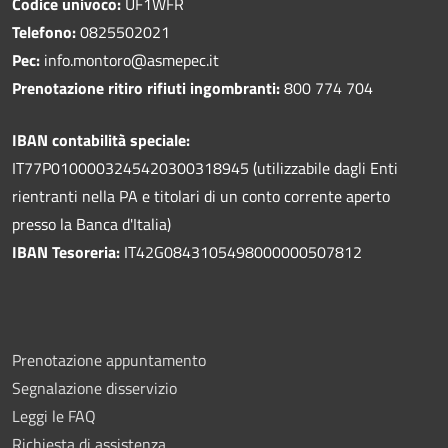
Codice univoco:
UF1WFR
Telefono:
0825502021
Pec:
info.montoro@asmepec.it
Prenotazione ritiro rifiuti ingombranti:
800 774 704
IBAN contabilità speciale:
IT77P0100003245420300318945 (utilizzabile dagli Enti
rientranti nella PA e titolari di un conto corrente aperto
presso la Banca d'Italia)
IBAN Tesoreria:
IT42G0843105498000000507812
Prenotazione appuntamento
Segnalazione disservizio
Leggi le FAQ
Richiesta di assistenza