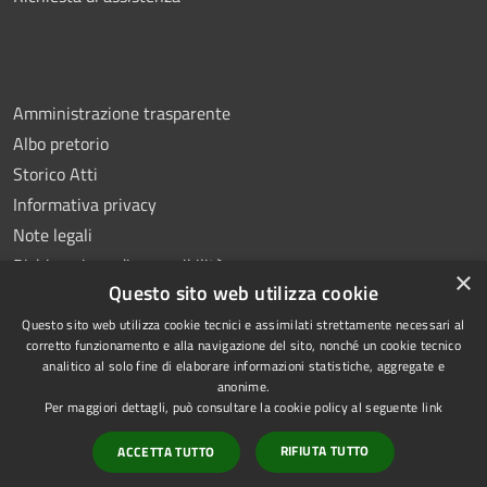
Amministrazione trasparente
Albo pretorio
Storico Atti
Informativa privacy
Note legali
Dichiarazione di accessibilità
×
Questo sito web utilizza cookie
Questo sito web utilizza cookie tecnici e assimilati strettamente necessari al
corretto funzionamento e alla navigazione del sito, nonché un cookie tecnico
analitico al solo fine di elaborare informazioni statistiche, aggregate e
RSS
Copyright © 2026 • Comune di
anonime.
Accessibilità
Montoro • Powered by
Per maggiori dettagli, può consultare la cookie policy al seguente
link
Privacy
Municipium
Accesso
•
RIFIUTA TUTTO
ACCETTA TUTTO
Cookie
redazione