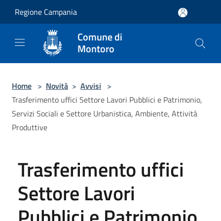
Salta al contenuto principale
Regione Campania
Comune di
Montoro
Home
>
Novità
>
Avvisi
>
Trasferimento uffici Settore Lavori Pubblici e Patrimonio,
Servizi Sociali e Settore Urbanistica, Ambiente, Attività
Produttive
Trasferimento uffici
Settore Lavori
Pubblici e Patrimonio,