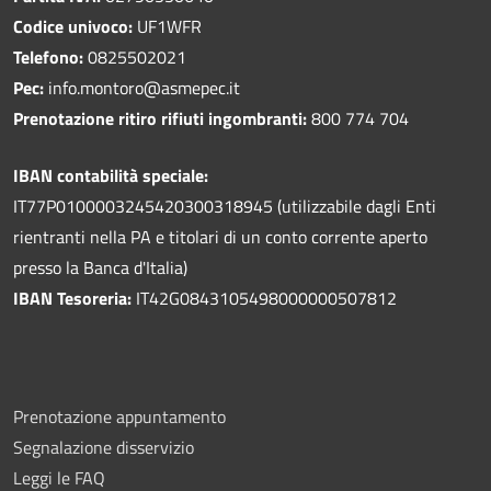
Codice univoco:
UF1WFR
Telefono:
0825502021
Pec:
info.montoro@asmepec.it
Prenotazione ritiro rifiuti ingombranti:
800 774 704
IBAN contabilità speciale:
IT77P0100003245420300318945 (utilizzabile dagli Enti
rientranti nella PA e titolari di un conto corrente aperto
presso la Banca d'Italia)
IBAN Tesoreria:
IT42G0843105498000000507812
Prenotazione appuntamento
Segnalazione disservizio
Leggi le FAQ