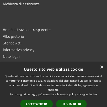
Richiesta di assistenza
Amministrazione trasparente
Albo pretorio
Storico Atti
Informativa privacy
Note legali
Dichiarazione di accessibilità
×
Questo sito web utilizza cookie
Questo sito web utilizza cookie tecnici e assimilati strettamente necessari al
corretto funzionamento e alla navigazione del sito, nonché un cookie tecnico
analitico al solo fine di elaborare informazioni statistiche, aggregate e
RSS
Copyright © 2026 • Comune di
anonime.
Accessibilità
Montoro • Powered by
Per maggiori dettagli, può consultare la cookie policy al seguente
link
Privacy
Municipium
Accesso
•
RIFIUTA TUTTO
ACCETTA TUTTO
Cookie