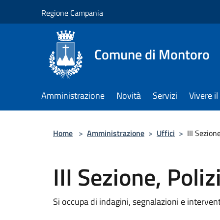
Salta al contenuto principale
Regione Campania
Comune di Montoro
Amministrazione
Novità
Servizi
Vivere 
Home
>
Amministrazione
>
Uffici
>
III Sezion
III Sezione, Poliz
Si occupa di indagini, segnalazioni e intervent